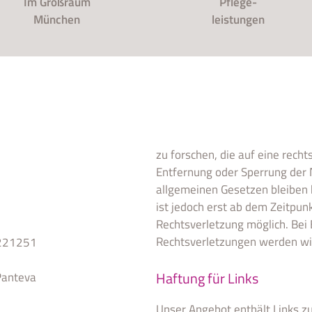
Im Großraum
Pflege-
München
leistungen
zu forschen, die auf eine recht
Entfernung oder Sperrung der
allgemeinen Gesetzen bleiben 
ist jedoch erst ab dem Zeitpun
Rechtsverletzung möglich. Be
Rechtsverletzungen werden wi
 221251
Haftung für Links
Panteva
Unser Angebot enthält Links zu