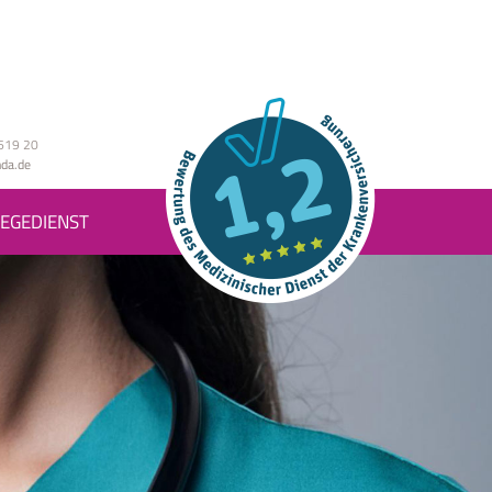
619 20
da.de
EGEDIENST