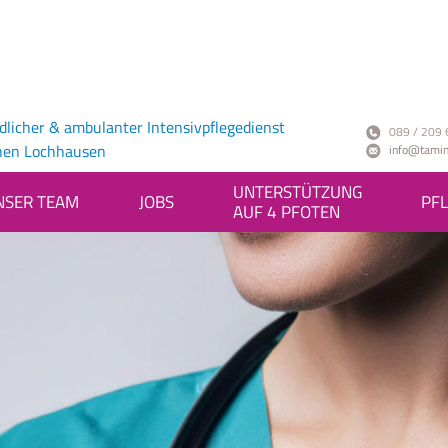
ndlicher & ambulanter Intensivpflegedienst
089 / 209 
hen Lochhausen
info@tamin
UNTERSTÜTZUNG
NSER TEAM
JOBS
PFL
AUF 4 PFOTEN