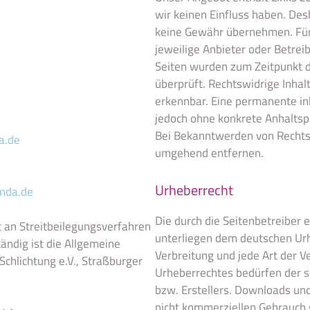
wir keinen Einfluss haben. Des
keine Gewähr übernehmen. Für d
jeweilige Anbieter oder Betreib
Seiten wurden zum Zeitpunkt d
überprüft. Rechtswidrige Inhal
erkennbar. Eine permanente inha
jedoch ohne konkrete Anhaltsp
Bei Bekanntwerden von Rechts
a.de
umgehend entfernen.
Urheberrecht
nda.de
Die durch die Seitenbetreiber 
 an Streitbeilegungsverfahren
unterliegen dem deutschen Urhe
tändig ist die Allgemeine
Verbreitung und jede Art der 
Schlichtung e.V., Straßburger
Urheberrechtes bedürfen der s
bzw. Erstellers. Downloads und
nicht kommerziellen Gebrauch g