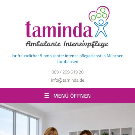
Ihr freundlicher & ambulanter Intensivpflegedienst in München
Lochhausen
089 / 209 619 20
info@taminda.de
MENÜ ÖFFNEN