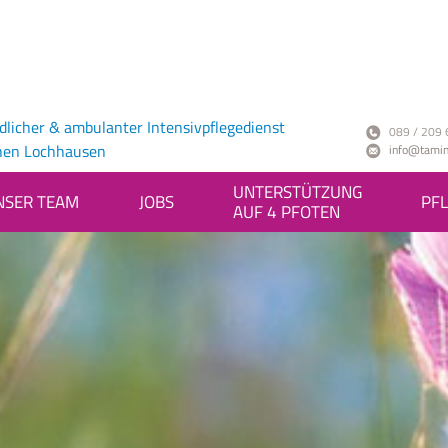
ndlicher & ambulanter Intensivpflegedienst
089 / 209 
hen Lochhausen
info@tamin
UNTERSTÜTZUNG
NSER TEAM
JOBS
PFL
AUF 4 PFOTEN