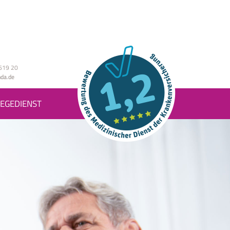
619 20
da.de
EGEDIENST