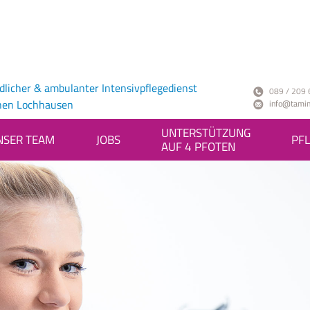
ndlicher & ambulanter Intensivpflegedienst
089 / 209 
hen Lochhausen
info@tamin
UNTERSTÜTZUNG
NSER TEAM
JOBS
PFL
AUF 4 PFOTEN